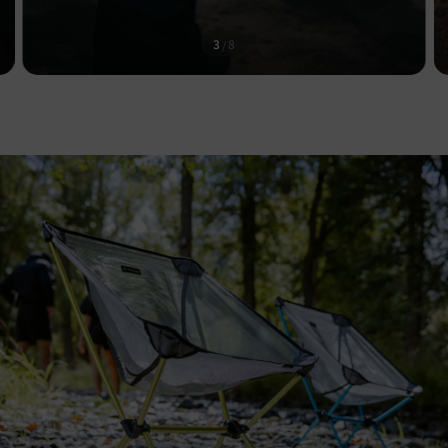
3
8
/