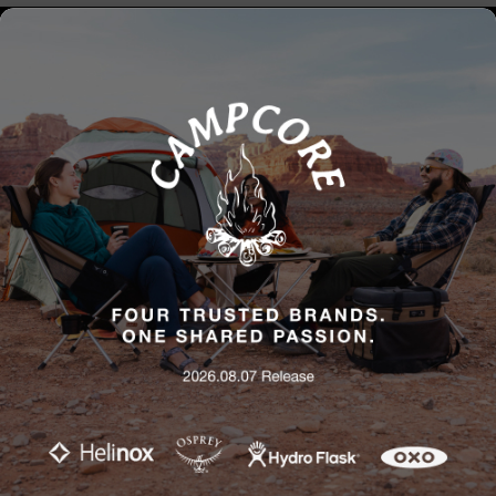
Our Range
+ Information
Company
(주) 헬리녹스
대표자명 : 강연수
사업자등록번호: 101-86-83690(
사업자정보확인
)
통신판매업신고 : 2020-서울용산-0047
개인정보 보호 책임자 : 이규성
E-Mail :
hi@helinox.com
HCC 운영 시간 | 서울: 월-목 11:00-19:30 / 금-일·공휴일 11:00-21:00 | 부산·제주: 매일 11:00-
19:30 | 여주: 5월-10월 매일 10:30-21:00 / 11월-4월 월-목 10:30-20:30, 금-일·공휴일 10:30-
21:00
고객센터: 02-730-1928(평일 10시-16시 / 점심시간 : 12시-13시)